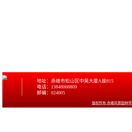
地址：赤峰市松山区中昊大厦A座815
电话：13848068809
邮编：024005
版权所有 赤峰风景园林学会 © w