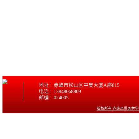
地址：赤峰市松山区中昊大厦A座815
电话：13848068809
邮编：024005
版权所有 赤峰风景园林学会 © w