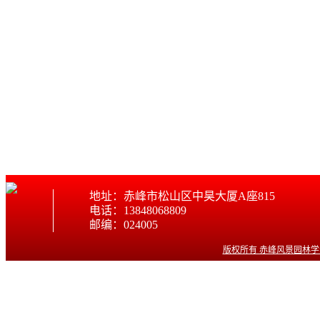
地址：赤峰市松山区中昊大厦A座815
电话：13848068809
邮编：024005
版权所有 赤峰风景园林学会 © w