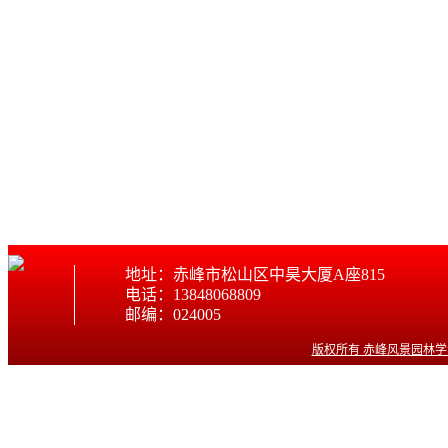
地址：赤峰市松山区中昊大厦A座815
电话：13848068809
邮编：024005
版权所有 赤峰风景园林学会 © w