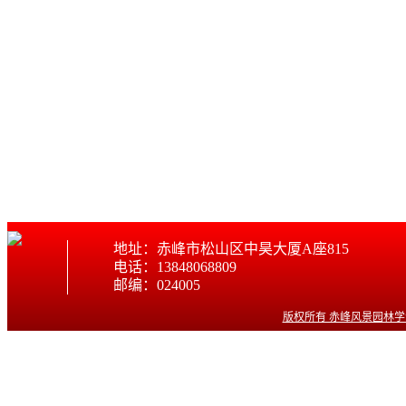
地址：赤峰市松山区中昊大厦A座815
电话：13848068809
邮编：024005
版权所有 赤峰风景园林学会 © w