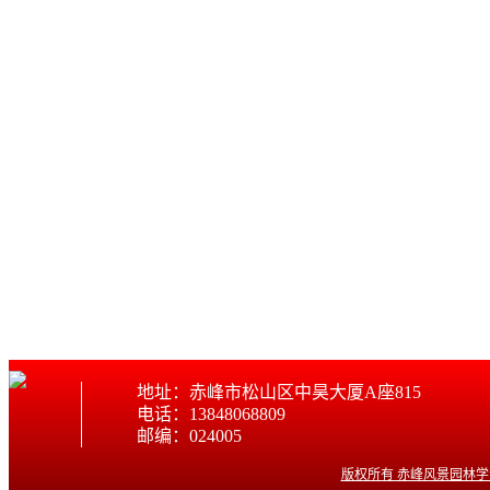
地址：赤峰市松山区中昊大厦A座815
电话：13848068809
邮编：024005
版权所有 赤峰风景园林学会 © w